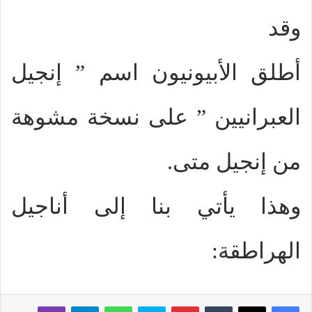
وقد
أطلق الأبيونيون اسم ” إنجيل
العبرانيين ” على نسخة مشوهة
من إنجيل متى.
وهذا يأتي بنا إلى أناجيل
الهراطقة:
بينتيريست
سكايب
واتساب
تيلقرام
ڤايبر