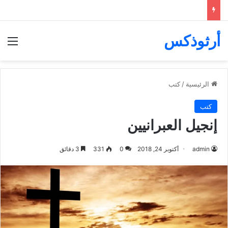
أرثوذكس
الق
الرئيسية
/
كتب
كتب
إنجيل العبرانيين
admin
أكتوبر 24, 2018
0
331
3 دقائق