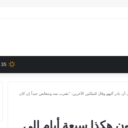
35
 إلى أن بادر أليهو وقال للملكين الآخرين: “نقترب منه ونتفحّص جيداً إن كان
ادلون هكذا سبعة أيام إلى