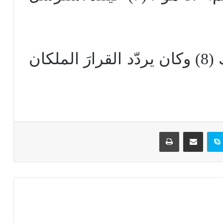
وأسمع رثاءً جديراً بالملوك (8) وكان يردّد القرارَ الملكان
تيريست
سكايب
مشاركة عبر البريد
طباعة