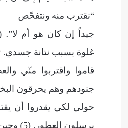
“نقترب منه ونتفحّص
غلوة بسبب نتانة جسدي. ث
جنودهم وهم يحرقون البخ
يرسلون العطور. (5) وحين