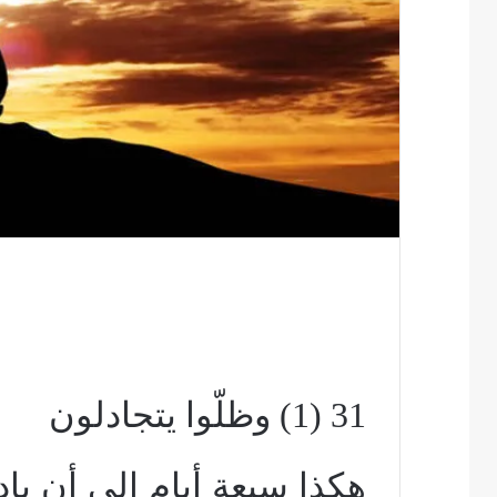
31 (1) وظلّوا يتجادلون
هكذا سبعة أيام إلى أن باد