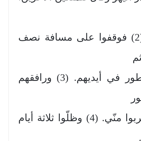
جيداً إن كان هو أم لا”. (2) فوقفوا على مسافة نصف
م
قاموا واقتربوا منّي والعطور في أيديهم. (3) ورافقهم
ور
حولي لكي يقدروا أن يقتربوا منّي. (4) وظلّوا ثلاثة أيام