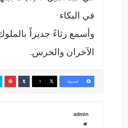
في البكاء
الآخران والحرس.
بين
فيسبوك
‫X
admin
موقع