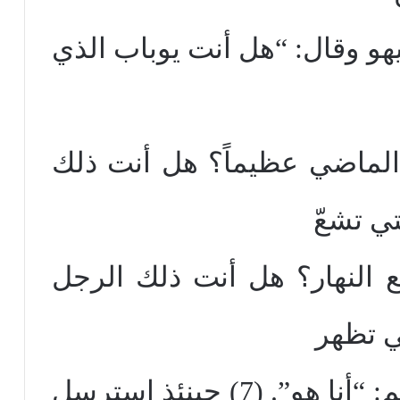
ليهو وقال: “هل أنت يوباب الذي
الماضي عظيماً؟ هل أنت ذلك
ي تشعّ
النهار؟ هل أنت ذلك الرجل
ي تظهر
في كبد الليل”؟ (6) فأجبتهم: “أنا هو”. (7) حينئذ استرسل