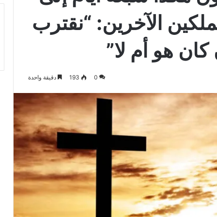
لملكين الآخرين: “نقترب
كان هو أم لا”
0
193
دقيقة واحدة