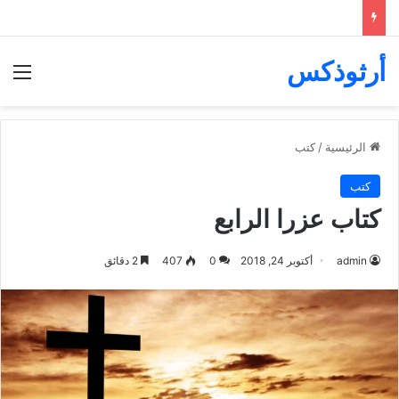
أرثوذكس
الق
الرئيسية
/
كتب
كتب
كتاب عزرا الرابع
admin
أكتوبر 24, 2018
0
407
2 دقائق