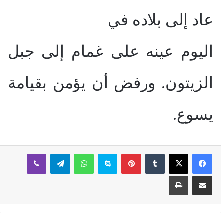
عاد إلى بلاده في
اليوم عينه على غمام إلى جبل
الزيتون. ورفض أن يؤمن بقيامة
يسوع.
بينتيريست
سكايب
واتساب
تيلقرام
ڤايبر
مشاركة عبر البريد
طباعة