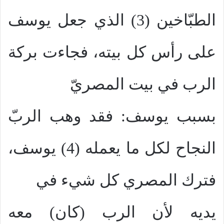
الطبّاخين (3) الذي جعل يوسف
على رأس كل بيته، فجاءت بركة
الرب في بيت المصريّ
بسبب يوسف: فقد وهب الربّ
النجاح لكل ما يعمله (4) يوسف،
فترك المصري كل شيء في
يديه لأن الرب (كان) معه