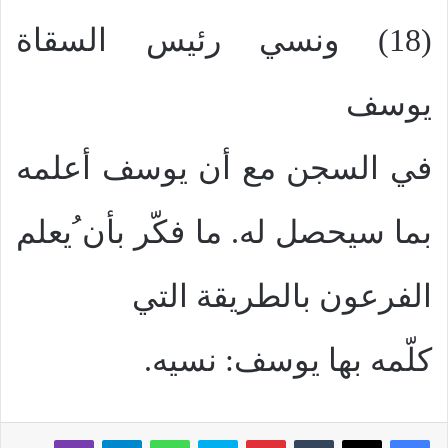
(18) ونسي رئيس السقاة
يوسف
في السجن مع أن يوسف أعلمه
بما سيحصل له. ما فكّر بأن ُيعلم
الفرعون بالطريقة التي
كلّمه بها يوسف: نسيه.
بينتيريست
سكايب
واتساب
تيلقرام
ڤايبر