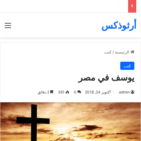
أرثوذكس
الق
الرئيسية
/
كتب
كتب
يوسف في مصر
admin
أكتوبر 24, 2018
0
361
2 دقائق