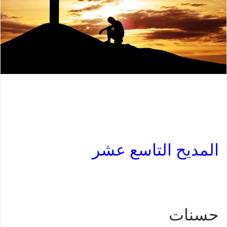
المديح التاسع عشر
حسنات