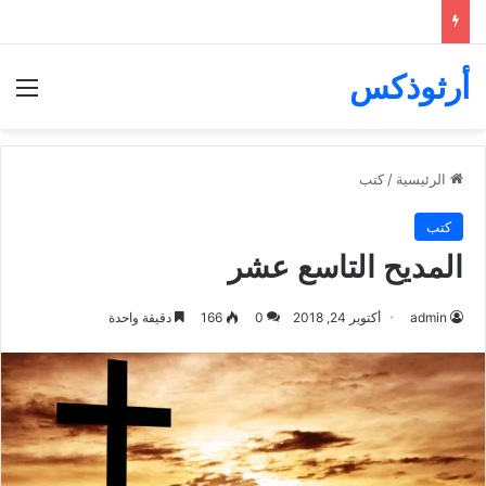
أرثوذكس
الق
الرئيسية
/
كتب
كتب
المديح التاسع عشر
admin
أكتوبر 24, 2018
0
166
دقيقة واحدة