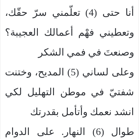
أنا حتى (4) تعلّمني سرّ حقّك،
وتعطيني فهْم أعمالك العجيبة؟
وصنعتَ في فمي الشكر
وعلى لساني (5) المديح، وختنت
شفتيّ في موطن التهليل لكي
انشد نعمك وأتأمل بقدرتك
طوال (6) النهار. على الدوام