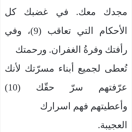
مجدك معك. في غضبك كل
الأحكام التي تعاقب (9)، وفي
رأفتك وفرةُ الغفران. ورحمتك
تُعطى لجميع أبناء مسرّتك لأنك
عرّفتهم سرّ حقّك (10)
وأعطيتهم فهم اسرارك
العجيبة.