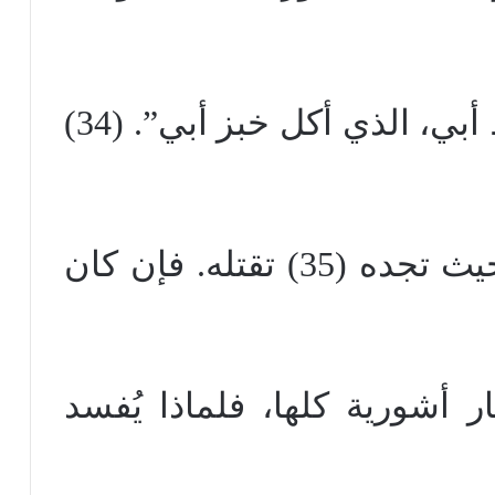
نبوسومسكون، أحد ضبّاط أبي، الذي أكل خبز أبي”. (34)
“تبحثُ عن أحيقار هذا. وحيث تجده (35) تقتله. فإن كان
 (36) ومستشار أشورية كلها، فلماذا يُفسد