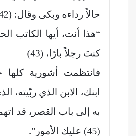
حالاً رداءه وبكى وقال: (42)
“هذا أنت، أيها الكاتب ال
كنتَ رجلاً بارًا، (43)
ابنك، الابن الذي ربّيته، ا
(45) عليك الأمور”.