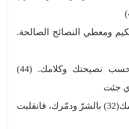
حكيم ومعطي النصائح الصالحة.
فانتظمت أشورية كلها حسب نصيحتك وكلامك. (44)
لذي جئت
به إلى باب القصر، قد اتهمك(32) بالشرّ ودمّرك، فانقلبت