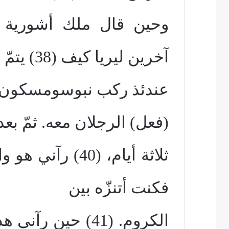
وحين قال ملك أشورية هذ
آخرين ليريا كيف (38) يتمّ هذا.
(فعل) الرجلان معه. ثمّ بعد
ثلاثة أيام، (40) 
فكنت أتنزّه بين
الكروم. (41) حين