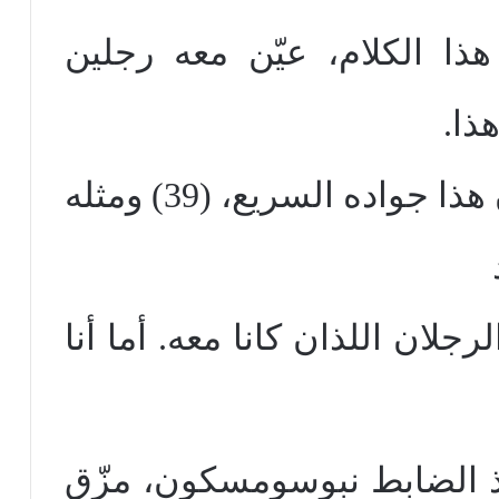
ا الكلام، عيّن معه رجلين
عندئذ ركب نبوسومسكون هذا جواده السريع، (39) ومثله
رآني هو والرجلان اللذان كانا معه. أما أنا
 رآني هذ الضابط نبوسومسكون، مزّق