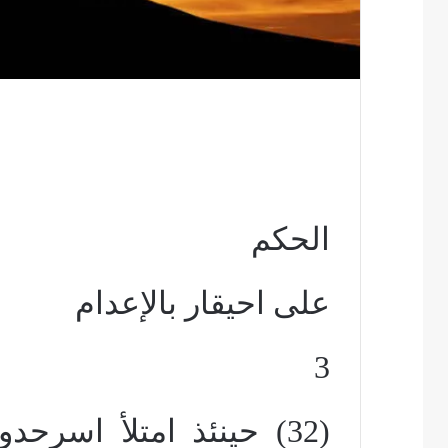
الحكم
على احيقار بالإعدام
3
(32) حينئذ امتلأ اسرح