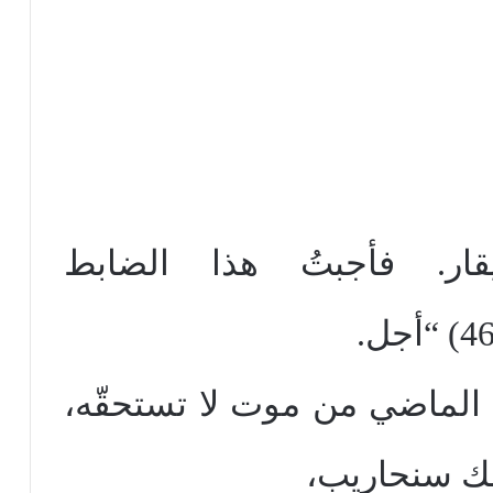
قار. فأجبتُ هذا الضابط
ي الماضي من موت لا تستحقّه،