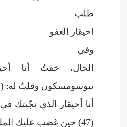
طلب
احيقار العفو
وفي
الحال، خفتُ أنا أحي
نبوسومسكون وقلتُ له: (46) “أجل.
أنا أحيقار الذي نجّيتك ف
(47) حين غضب عليك الملك سنحاريب،