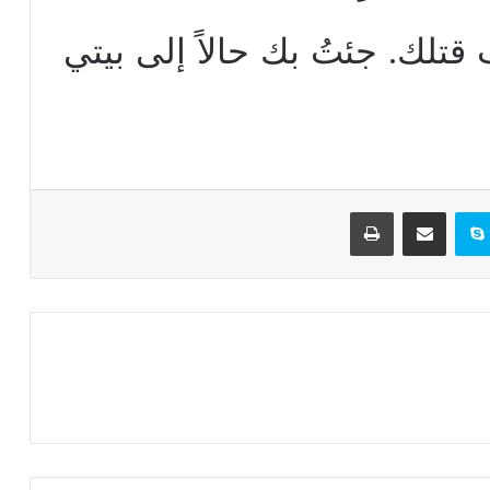
ن، (48) فطلب قتلك. جئتُ بك حالاً إلى بيتي
تيريست
سكايب
مشاركة عبر البريد
طباعة