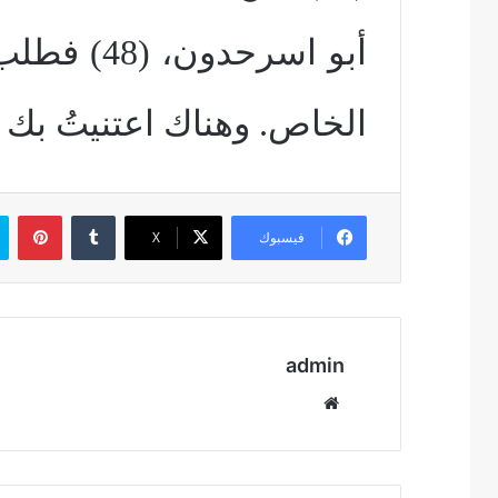
أبو اسرحدو
الخاص. وهناك اعتنيتُ بك
بين
فيسبوك
‫X
admin
موقع
الويب