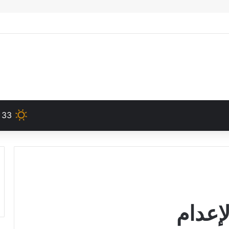
33
إعدام