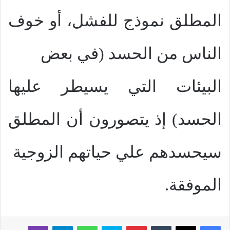
المطلق نموذج للفشل، أو خوف
الناس من الحسد (في بعض
البيئات التي يسيطر عليها
الحسد) إذ يتصورون أن المطلق
سيحسدهم علي حياتهم الزوجية
الموفقة.
بينتيريست
سكايب
واتساب
تيلقرام
ڤايبر