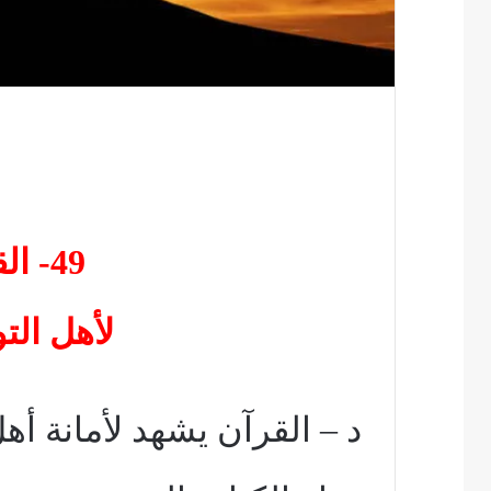
49- القرآن يشهد
لأهل التو
د – القرآن يشهد لأمانة أهل