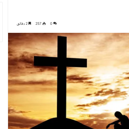
0
257
2 دقائق