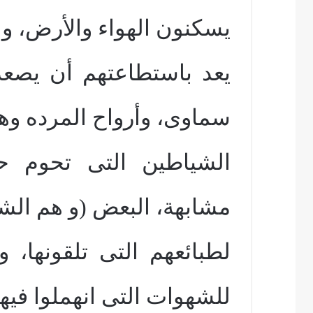
يسكنون الهواء والأرض، وا
يعد باستطاعتهم أن يصعد
سماوى، وأرواح المرده وه
الشياطين التى تحوم حو
مشابهة، البعض (و هم الش
لطبائعهم التى تلقونها، و
للشهوات التى انهملوا فيها