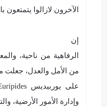
الآخرون لازالوا يتمتعون بال
إن
الرفاهية من ناحية، والم
من الأمل والعدل، جعلت 
على يوربيديس
Euripides
وإدارة الأمور الأرضية، وا