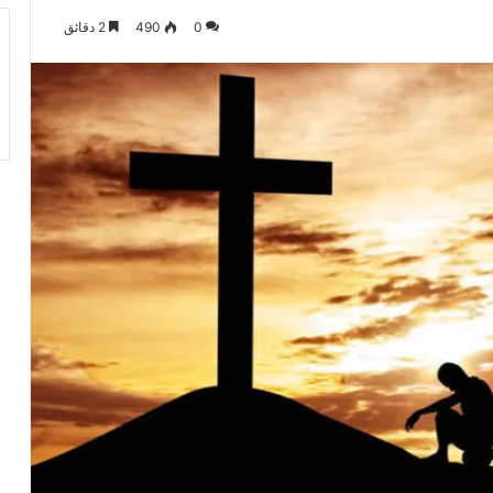
0
490
2 دقائق