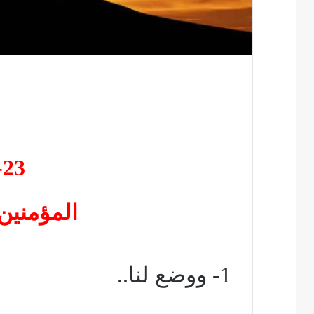
23- قداس
المؤمنين: 4) التق
1- ووضع لنا..