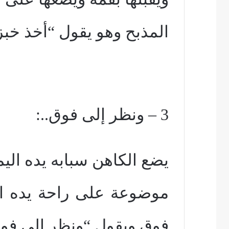
المذبح وهو يقول “أخذ خبزاً
3 – ونظر إلى فوق..:
يضع الكاهن سبابه يده الي
موضوعة على راحة يده ال
فوق ويقول “ونظر إلى فوق