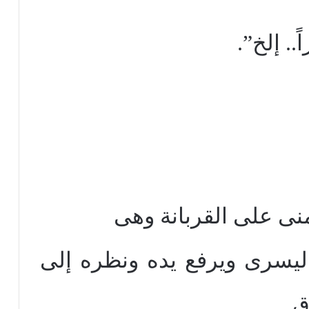
.. إلخ”.
منى على القربانة وهى
يسرى ويرفع يده ونظره إلى
..