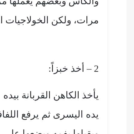
والكأس وبعضهم يعملها مر
مرات، ولكن الخولاجيات الق
2 – أخذ خبزاً:
يأخذ الكاهن القربانة بيده
يده اليسرى ثم يرفع اللفا
ويقبلها بفمه ويضعها على