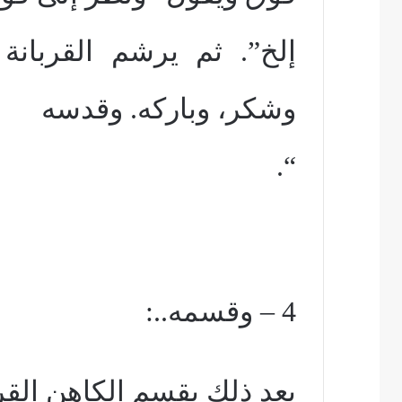
إلخ”. ثم يرشم القربانة
وشكر، وباركه. وقدسه
“.
4 – وقسمه..:
بعد ذلك يقسم الكاهن الق