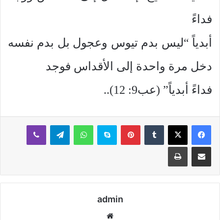
فداءً
أبدياً “ليس بدم تيوس وعجول بل بدم نفسه
دخل مرة واحدة إلى الأقداس فوجد
فداءً أبدياً” (عب9: 12)..
بينتيريست
سكايب
واتساب
تيلقرام
ڤايبر
مشاركة عبر البريد
طباعة
admin
موقع