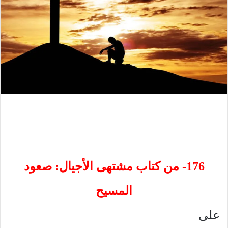
176- من كتاب مشتهى الأجيال: صعود
المسيح
على