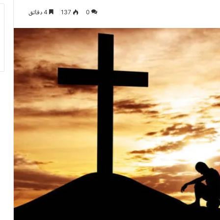
0
137
4 دقائق