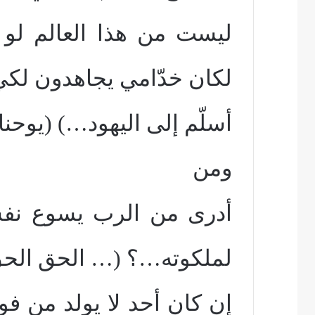
ليست من هذا العالم لو 
لكان خدّامي يجاهدون لكي 
أسلّم إلى اليهود…) (يوحنا 18: 36)
ومن
أدرى من الرب يسوع نفس
لملكوته…؟ (… الحق الحق
إن كان أحد لا يولد من فو