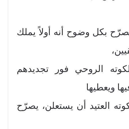
رّح بكل وضوح أنه أولاً يملك
يين،
كوته الروحي فور تجديدهم
ها ويعطيها
كوته العتيد أن يستعلن، يصرّح