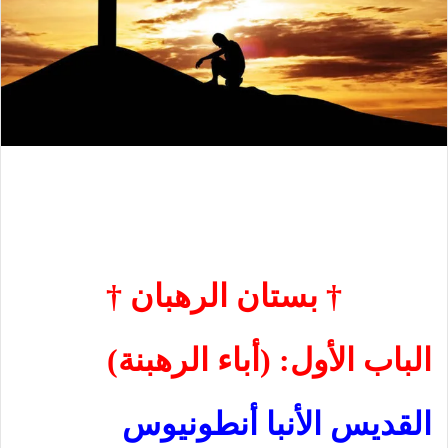
† بستان الرهبان †
الباب الأول: (أباء الرهبنة)
القديس الأنبا أنطونيوس