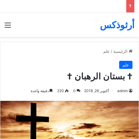
أرثوذكس
الق
الرئيسية
/
علم
علم
† بستان الرهبان †
admin
أكتوبر 26, 2018
0
220
دقيقة واحدة