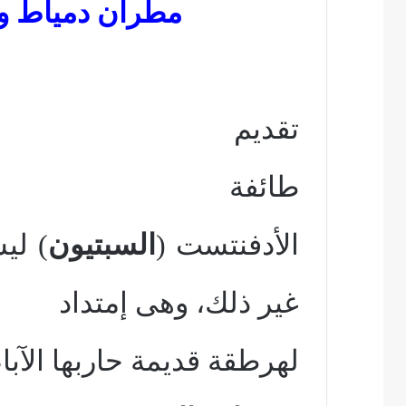
مطران دمياط وك
تقديم
طائفة
الأدفنتست (
السبتيون
) لي
غير ذلك، وهى إمتداد
لهرطقة قديمة حاربها الآب