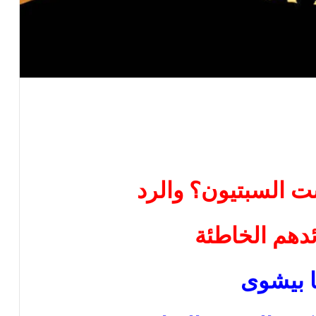
ست السبتيون؟
والرد
دهم الخاطئة
با بيشوى