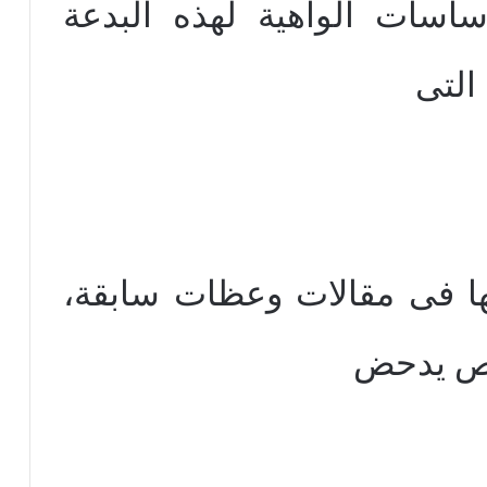
اسات الواهية لهذه البدعة
 التى
نها فى مقالات وعظات سابقة،
اص يدحض