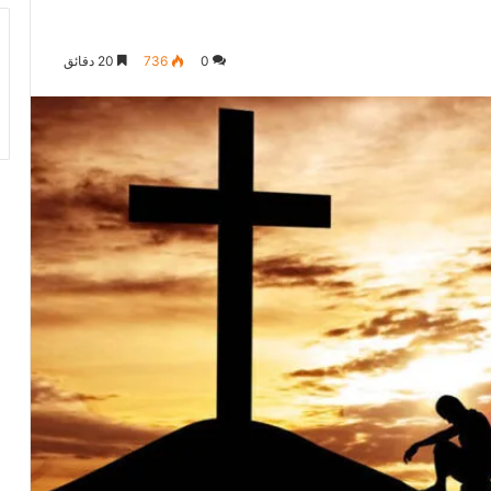
0
736
20 دقائق