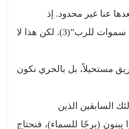
ها عنا غير محدود. إذ
يقول (المرتل) “السموات سموات للرب”(3). لكن هذا لا
يق مستحيلاً، بل بالحري نكون
لئك السابقين الذين
 يبنون (برجًا للسماء)، فنحتاج