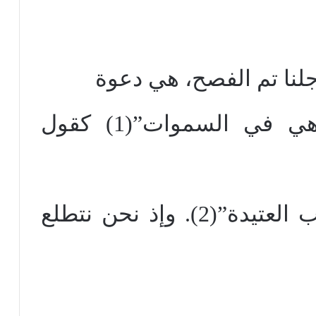
جلنا تم الفصح، هي دعوة
سماوية و”سيرتنا نحن هي في السموات”(1) كقول
هنا مدينة باقية لكننا نطلب العتيدة”(2). وإذ نحن نتطلع