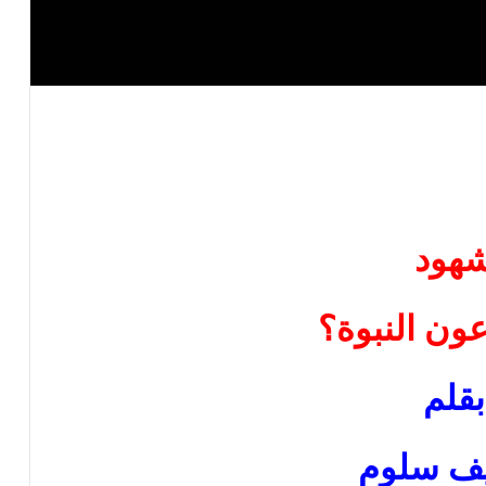
هود
عون النبوة؟
بقلم
ف سلوم