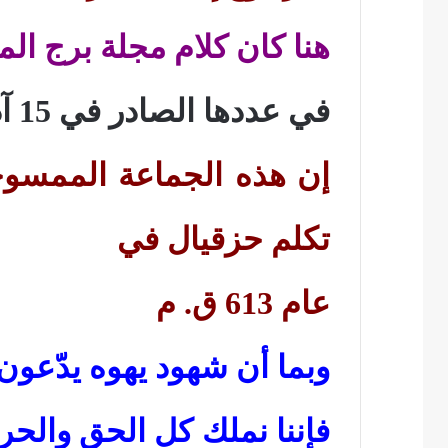
هنا كان كلام مجلة برج الم
في عددها الصادر في 15 آذار 1972 ما يلي:
إن هذه الجماعة الممسوح
تكلم حزقيال في
عام 613 ق. م
وبما أن شهود يهوه يدّعون 
فإننا نملك كل الحق وال