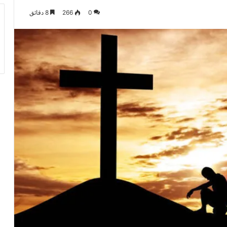
0
266
8 دقائق