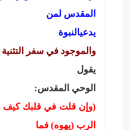
المقدس لمن
يدعيالنبوة
والموجود في سفر التثنية 18: 18 – 22
يقول
الوحي المقدس:
(وإن قلت في قلبك كيف نع
الرب (يهوه) فما