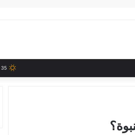
35
بوة؟