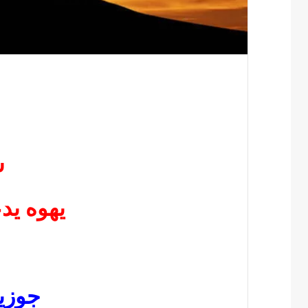
ش
يهوه يد
جوزي