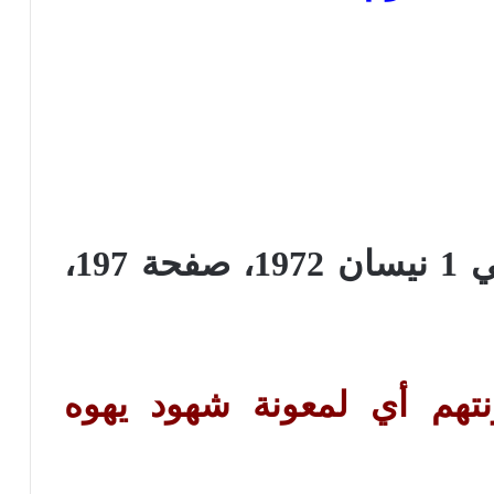
في مجلة برج المراقبة في 1 نيسان 1972، صفحة 197،
تهم أي لمعونة شهود يهوه