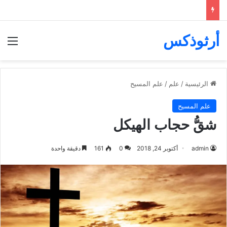
أرثوذكس
الق
الرئيسية
/
علم
/
علم المسيح
علم المسيح
شقُّ حجاب الهيكل
admin
أكتوبر 24, 2018
0
161
دقيقة واحدة