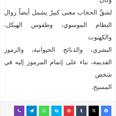
لشقِّ الحجاب معنى كبيرٌ يشمل أيضاً زوال
النظام الموسوي، وطقوس الهيكل،
والكهنوت
البشري، والذبائح الحيوانية، والرموز
القديمة، بناء على إتمام المرموز إليه في
شخص
المسيح.
بينتيريست
سكايب
واتساب
تيلقرام
ڤايبر