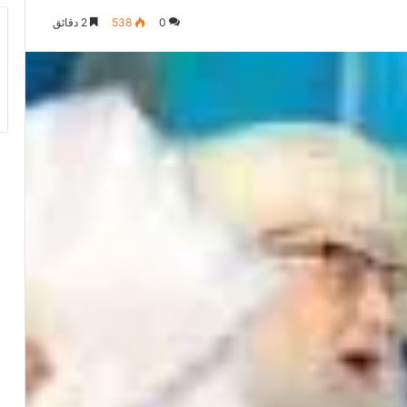
0
538
2 دقائق