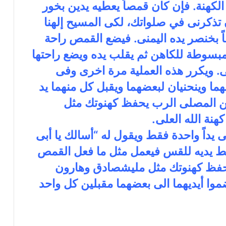
الكهنة. فإن كان قمصاً يعطيه يدين بخور
 تذكرنى في صلواتك، لكى المسيح إلهنا
 بخنصر يده اليمنى. فيضع القمص راحة
لمبسوطة للكاهن ثم يقلب يده ويضع راحتها
ى. ويكرر هذه العملية مرة اخرى وفى
ضهما وينحنيان لبعضهما ويقبل كل منهما يد
اهن المصلى الرب يحفظ كهنوتك مثل
نة الله العلى.
 يداً واحدة فقط ويقول له “أسالك يا أبى
ط يديه للقس فيعمل مثل ما فعل القمص
حفظ كهنوتك مثل مليشصادق وهارون
موا أيديهما الى بعضهما مقبلين كل واحد