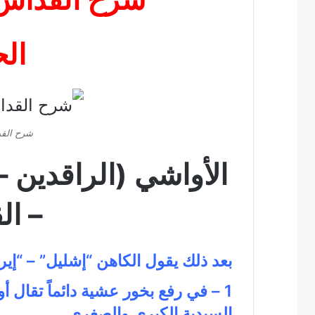
الح
شرح القد
الأواشي (الراقدين 
– ال
بعد ذلك يقول الكاهن “إشليل” – “إير
1 – في رفع بخور عشية دائماً تقال 
السيدية الكبرى والصغرى.