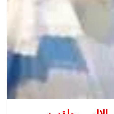
الالهى وطقسه