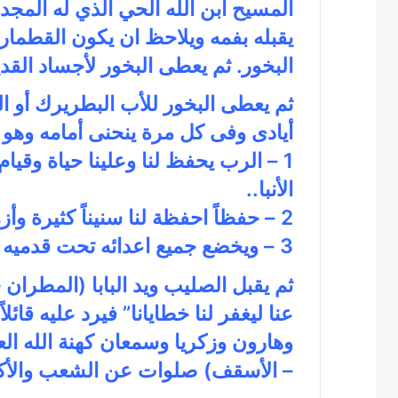
المسيح ابن الله الحي الذي له المجد 
يقبله بفمه ويلاحظ ان يكون القطمار
البخور. ثم يعطى البخور لأجساد الق
ثم يعطى البخور للأب البطريرك أو ا
أيادى وفى كل مرة ينحنى أمامه وهو 
1 – الرب يحفظ لنا وعلينا حياة وقيام
الأنبا..
2 – حفظاً احفظة لنا سنيناً كثيرة وأزمنة سلامية مديدة.
3 – ويخضع جميع اعدائه تحت قدميه سريعاً.
ثم يقبل الصليب ويد البابا (المطرا
عنا ليغفر لنا خطايانا” فيرد عليه قا
وهارون وزكريا وسمعان كهنة الله الع
– الأسقف) صلوات عن الشعب والأك