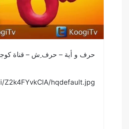
حرف و أية – حرف ِش – قناة كوجى 
vi/Z2k4FYvkClA/hqdefault.jpg