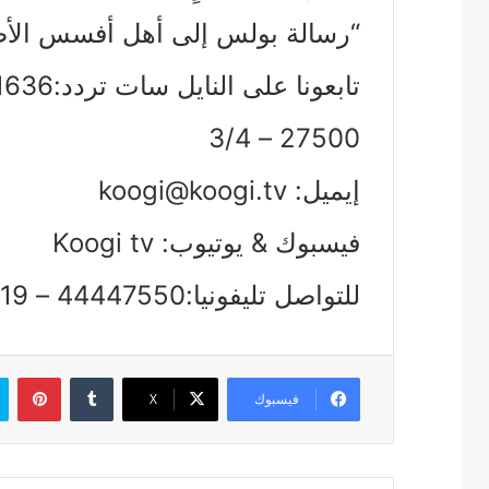
“رسالة بولس إلى أهل أفسس الأصحا
27500 – 3/4
إيميل:
koogi@koogi.tv
فيسبوك & يوتيوب: Koogi tv
للتواصل تليفونيا:44447550 – 01212129719
بين
فيسبوك
‫X