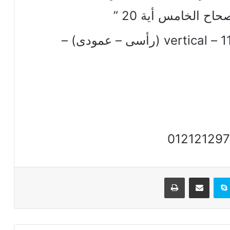
ح الخامس أية 20 ”
تابعونا على النايل سات تردد:11636 – vertical (رأسى – عمودى) –
تيريست
سكايب
مشاركة عبر البريد
طباعة