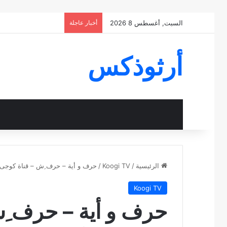
السبت, أغسطس 8 2026
أخبار عاجلة
أرثوذكس
الرئيسية
/
Koogi TV
/
حرف و أية – حرف ِش – قناة كوجى ا
Koogi TV
حرف و أية – حرف ِ