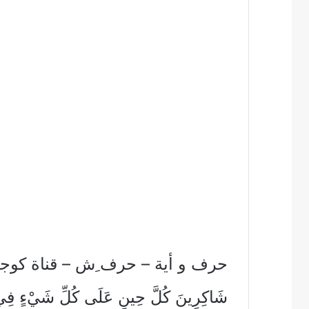
حرف و أية – حرف ِش – قناة كوجى 
شَاكِرِينَ كُلَّ حِينٍ عَلَى كُلِّ شَيْءٍ فِي 