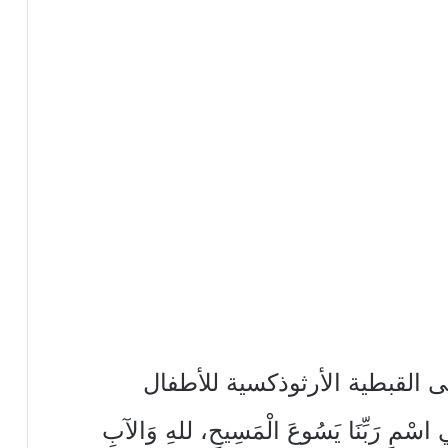
القبطية الأرثوذكسية للأطفال
اسْمِ رَبِّنَا يَسُوعَ الْمَسِيحِ، للهِ وَالآبِ