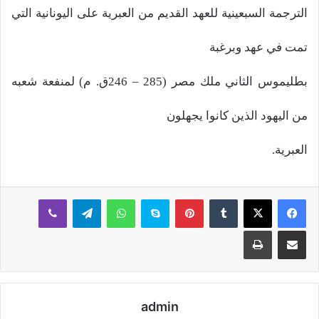
الترجمة السبعينية للعهد القديم من العبرية على اليونانية التي
تمت في عهد وبرغبة
بطليموس الثاني ملك مصر (285 – 246ق. م) لمنفعة شعبه
من اليهود الذين كانوا يجهلون
العبرية.
بينتيريست
سكايب
واتساب
تيلقرام
ڤايبر
مشاركة عبر البريد
طباعة
admin