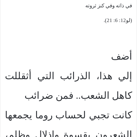
في ذاته وفي كنز ثروته
(لو12: 6: 21).
أضف
إلي هذا، الذرائب التي أثقللت
كاهل الشعب
..
فمن ضرائب
كانت تجبي لحساب روما يجمعها
الشعرون بقسوة وإذلال وظلم،