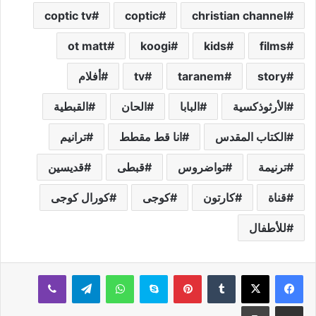
coptic tv
coptic
christian channel
ot matt
koogi
kids
films
story
taranem
tv
أفلام
الأرثوذكسية
البابا
الحان
القبطية
الكتاب المقدس
انا قط مقطط
ترانيم
ترنيمة
تواضروس
قبطى
قديسين
قناة
كارتون
كوجى
كورال كوجى
للأطفال
بينتيريست
سكايب
واتساب
تيلقرام
ڤايبر
مشاركة عبر البريد
طباعة