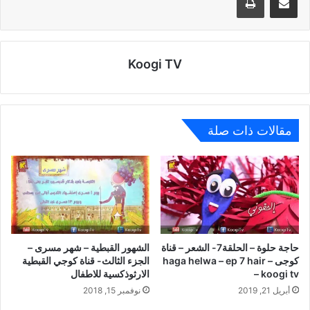
Koogi TV
مقالات ذات صلة
حاجة حلوة – الحلقة7- الشعر – قناة
الشهور القبطية – شهر مسرى –
كوجى – haga helwa – ep 7 hair
الجزء الثالث- قناة كوجي القبطية
– koogi tv
الارثوذكسية للاطفال
أبريل 21, 2019
نوفمبر 15, 2018