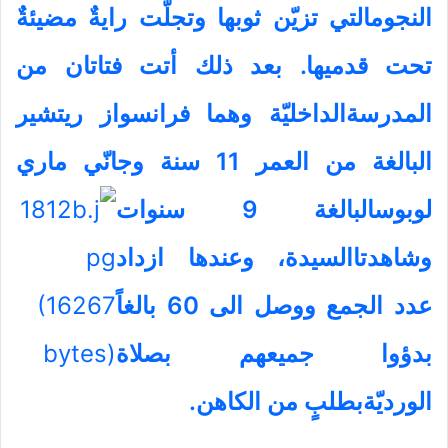
النجومالتي تزيّن ثوبها وتجلّت رايةٌ مضيئةٌ
تحت قدميها. بعد ذلك أتت فتاتان من
المدرسةالداخليّة وهما فرانسواز ريتشير
البالغة من العمر 11 سنة وجانّي ماري
لوبوسالبالغة
9 سنوات
وشاهدتاالسيدة، وعندها ازداد
عدد الجمع ووصل الى 60 بالغاً
بدؤوا جميعهم بصلاة
الورديّةبطلبٍ من الكاهن.