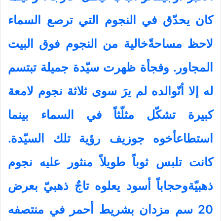
كان يحدّق في النجوم التي ترصع السماء
لاحظ مساحةًخالية من النجوم فوق البيت
المجاور. وفجأة ظهرت سيّدة جميلة تبتسم
له إلا أنّوالده لم يرَ سوى ثلاثة نجوم لامعة
كبيرة تشكّل مثلّثاً في السماء بينما
استطاعأخوه جوزيف رؤية تلك السيّدة.
كانت تلبس ثوباً طويلاً منثور عليه نجوم
ذهبيّةوحجاباً أسود يعلوه تاجٌ ذهبيّ بعرض
20 سم مزدان بشريط أحمر في منتصفه