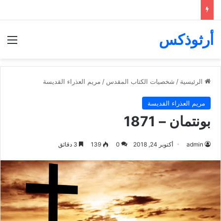
أرثوذكس
الق
الرئيسية
/
شخصيات الكتاب المقدس
/
مريم العذراء القديسة
مريم العذراء القديسة
بونتمان – 1871
admin
أكتوبر 24, 2018
0
139
3 دقائق