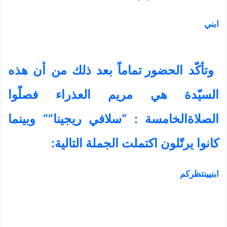
ابني
وتأكّد
الحضور تماماً بعد ذلك من أن هذه
السيّدة هي مريم العذراء فصلّوا
الصلاةالخامسة :
“
سلافي ريجينا
””
وبينما
كانوا يرتّلون اكتملت الجملة التالية
:
ابنيينتظركم