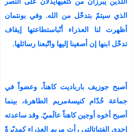
اللذين يبرزان من كتفيهايدلاّن على النصر
الذي سيتمّ بتدخّل من الله. وفي بونتمان
أظهرت لنا العذراء أنّباستطاعتها إيقاف
تدخّل ابنها إن أصغينا إليها واتّبعنا رسائلها.
أصبح جوزيف بارباديت كاهناً، وعضواً في
جماعة خُدّام كنيسةمريم الطاهرة، بينما
أصبح أخوه أوجين كاهناً عالَميّ. وقد ساعدته
إحدى الفتياتالتي رأت مريم العذراء كمدبّرةً