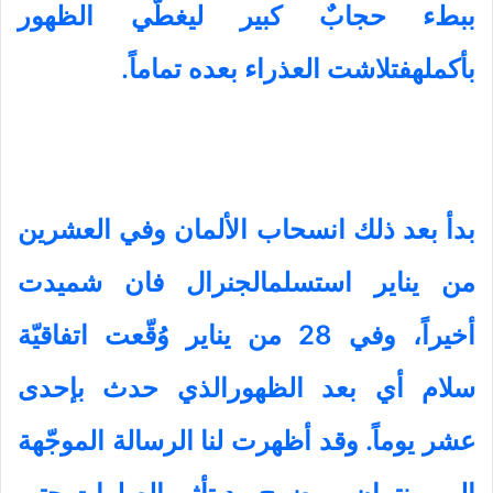
ببطء حجابٌ كبير ليغطّي
الظهور
بأكملهفتلاشت العذراء بعده تماماً
.
بدأ بعد ذلك انسحاب الألمان وفي العشرين
من يناير استسلمالجنرال فان شميدت
أخيراً، وفي 28 من يناير وُقّعت اتفاقيّة
سلام أي بعد الظهورالذي حدث بإحدى
عشر يوماً. وقد أظهرت لنا الرسالة الموجّهة