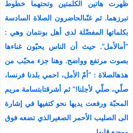
ظهرت هاتين الكلمتين وتحتهما خطوط
تبرزهما. ثم غنّىالحاضرون الصلاة السادسة
بكلماتها المفضّلة لدى أهل بونتمان وهي :
“أمالأمل”. حيث أن الناس يحبّون غناءها
بصوت مرتفع وواضح. وهنا جزء محبّب من
هذهالصلاة : “أمّ الأمل، احمي بلدنا فرنسا،
صلّي، صلّي لأجلنا!” ثم أشرقتابتسامة مريم
المحبّة ورفعت يديها نحو كتفيها في إشارة
الى الصليب الأحمر الصغيرالذي تضعه فوق
موضع قلبها.