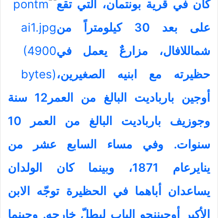
كان في قرية بونتمان، التي تقع
على بعد 30 كيلومتراً من
شماللافال، مزارعٌ يعمل في
حظيرته مع ابنيه الصغيرين،
أوجين بارباديت البالغ من العمر12 سنة
وجوزيف بارباديت البالغ من العمر 10
سنوات. وفي مساء السابع عشر من
ينايرعام 1871، وبينما كان الولدان
يساعدان أباهما في الحظيرة توجّه الابن
الأكبر أوجيننحو الباب ليطلّ خارجه. وحينما