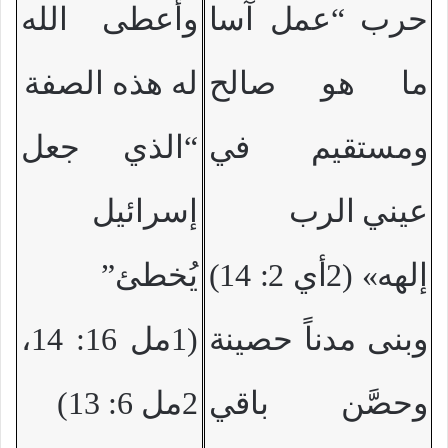
حرب “عمل آسا
وأعطى الله
ما هو صالح
له هذه الصفة
ومستقيم في
“الذي جعل
عيني الرب
إسرائيل
إلهه» (2أي 2: 14)
يُخطئ
”
وبنى مدناً حصينة
(1مل 16: 14،
وحصَّن باقي
2مل 6: 13)