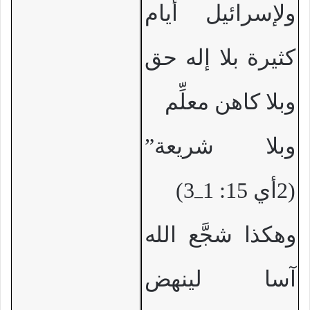
ولإسرائيل أيام
كثيرة بلا إله حق
وبلا كاهن معلِّم
وبلا شريعة”
(2أي 15: 1
3)
–
وهكذا شجَّع الله
آسا لينهض