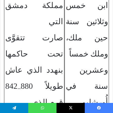
ابن خمس
مملكة دمشق
وثلاثين سنة
التي
حين ملك،
صارت تتقوَّى
وملك خمساً
تحت حاكمها
وعشرين
بنهدد الذي عاش
سنة في
طويلاً 880
842
–
أُورشليم..
ق.م الذي
يسبوك
‫X
واتساب
تيلقرام