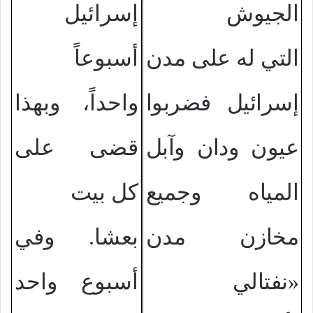
الجيوش
إسرائيل
التي له على مدن
أسبوعاً
إسرائيل فضربوا
واحداً، وبهذا
عيون ودان وآبل
قضى على
المياه وجميع
كل بيت
مخازن مدن
بعشا. وفي
نفتالي»
أسبوع واحد