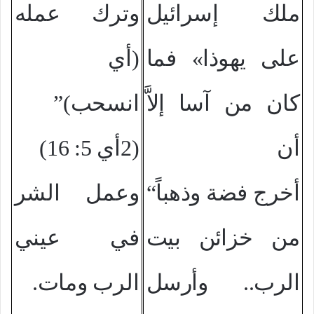
ملك إسرائيل
وترك عمله
على يهوذا»
فما
(أي
كان من آسا إلاَّ
انسحب)
”
أن
(2أي 5: 16)
“أخرج فضة وذهباً
وعمل الشر
من خزائن بيت
في عيني
الرب.. وأرسل
الرب ومات.