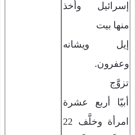
إسرائيل وأخذ
منها بيت
إيل ويشانه
وعفرون.
تزوَّج
أبيّا أربع عشرة
امرأة وخلَّف 22