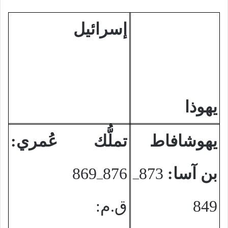
إسرائيل
يهوذا
يهوشافاط
تملُّك عُمري:
بن آسا:
873
876
869
–
–
849
ق.م: