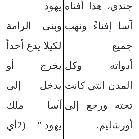
جندي، هذا أفناه
يهوذا
آسا إفناءً ونهب
وبنى الرامة
جميع
لكيلا يدع أحداً
أدواته وكل
يخرج أو
المدن التي كانت
يدخل إلى
تحته ورجع إلى
آسا ملك
أورشليم.
يهوذا” (2أي