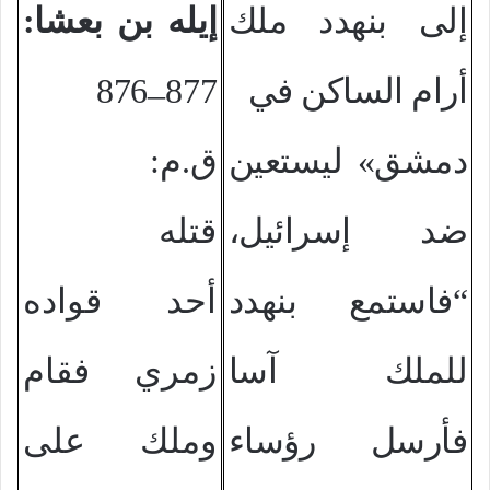
إلى بنهدد ملك
إيله بن بعشا:
أرام الساكن في
877
876
–
دمشق» ليستعين
ق.م:
ضد إسرائيل،
قتله
“فاستمع بنهدد
أحد قواده
للملك آسا
زمري فقام
فأرسل رؤساء
وملك على