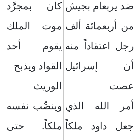
ضد يربعام بجيش
كان بمجرَّد
من أربعمائة ألف
موت الملك
رجل اعتقاداً منه
يقوم أحد
أن إسرائيل
القواد ويذبح
عصت
الوريث
أمر الله الذي
وينصِّب نفسه
جعل داود ملكاً
ملكاً. حتى