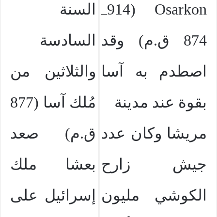
Osarkon
(914
السنة
–
874 ق.م) وقد
السادسة
اصطدم به آسا
والثلاثين من
بقوة عند مدينة
مُلك آسا (877
مريشا وكان عدد
ق.م) صعد
جيش زارح
بعشا ملك
الكوشي مليون
إسرائيل على