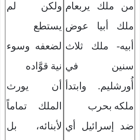
من ملك يربعام
ولكن لم
ملك أبيا عوض
يستطع
أبيه- ملك ثلاث
لضعفه وسوء
سنين في
نية قوَّاده
أُورشليم. وابتدأ
أن يورث
ملكه بحرب
الملك تماماً
ضد إسرائيل أي
لأبنائه، بل