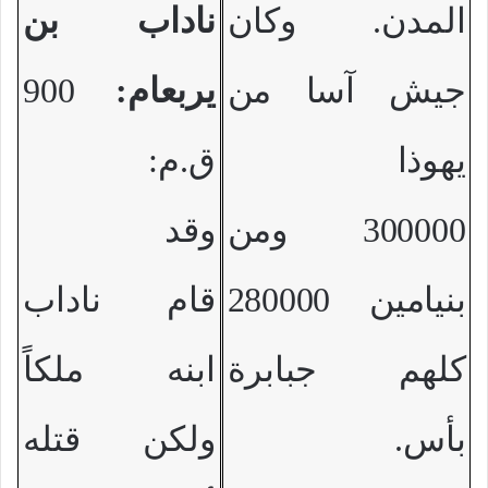
المدن. وكان
ناداب بن
جيش آسا من
يربعام:
900
يهوذا
ق.م:
300000 ومن
وقد
بنيامين 280000
قام ناداب
كلهم جبابرة
ابنه ملكاً
بأس.
ولكن قتله