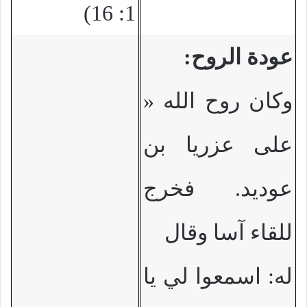
1: 16)
عودة الروح:
وكان روح الله
»
على عزريا بن
عوديد. فخرج
للقاء آسا وقال
له: اسمعوا لي يا