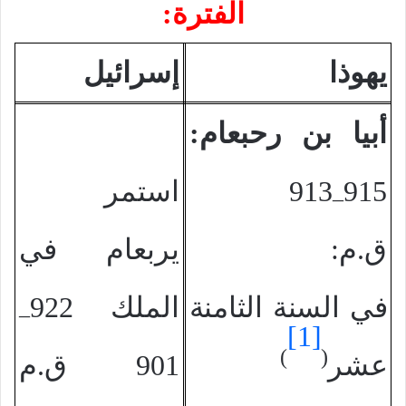
الفترة:
يهوذا
إسرائيل
أبيا بن رحبعام:
915
913
استمر
–
ق.م:
يربعام في
في السنة الثامنة
الملك 922
–
[1]
)
(
عشر
901 ق.م