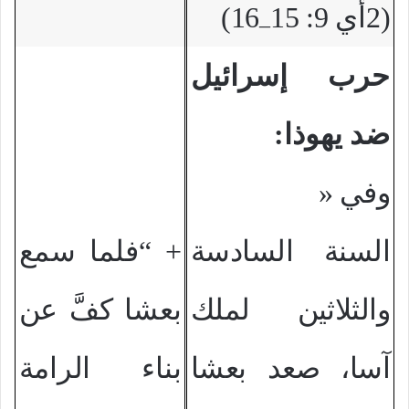
(2أي 9: 15
16)
–
حرب إسرائيل
ضد يهوذا:
وفي
»
السنة السادسة
+ “فلما سمع
والثلاثين لملك
بعشا كفَّ عن
آسا، صعد بعشا
بناء الرامة