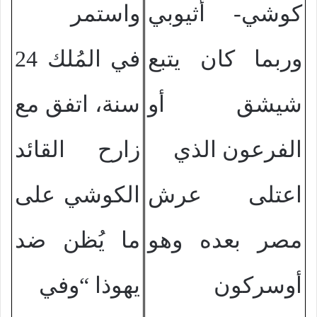
كوشي- أثيوبي
واستمر
وربما كان يتبع
في المُلك 24
شيشق أو
سنة، اتفق مع
الفرعون الذي
زارح القائد
اعتلى عرش
الكوشي على
مصر بعده وهو
ما يُظن ضد
أوسركون
يهوذا “وفي