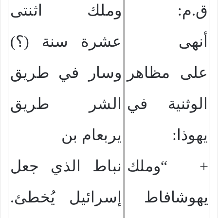
ق.م:
وملك اثنتى
أنهى
عشرة سنة (؟)
على مظاهر
وسار في طريق
الوثنية في
الشر طريق
يهوذا:
يربعام بن
+ “وملك
نباط الذي جعل
يهوشافاط
إسرائيل يُخطئ.