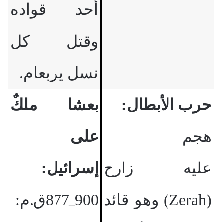
أحد قواده
وقتل كل
نسل يربعام.
حرب الأبطال:
بعشا ملكٌ
هجم
على
عليه زارح
إسرائيل:
(
Zerah
) وهو قائد
900
877ق.م:
–