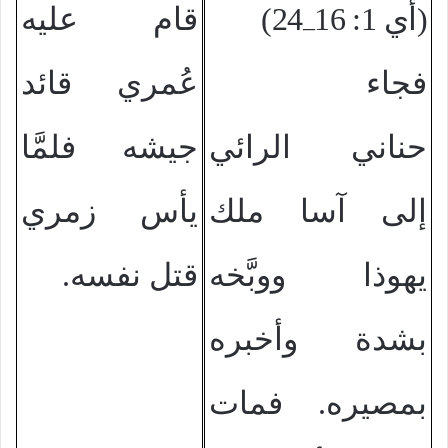
4)
(2أي 1: 16
قام عليه
–
فجاء
عُمري قائد
حناني الرائي
جيشه فلمَّا
إلى آسا ملك
يأس زمري
يهوذا ووبَّخه
قتل نفسه.
بشدة وأخبره
بمصيره. فمات