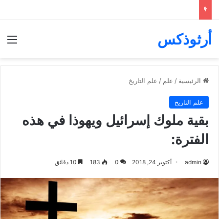
أرثوذكس
الق
الرئيسية
/
علم
/
علم التاريخ
علم التاريخ
بقية ملوك إسرائيل ويهوذا في هذه
الفترة:
admin
أكتوبر 24, 2018
0
183
10 دقائق