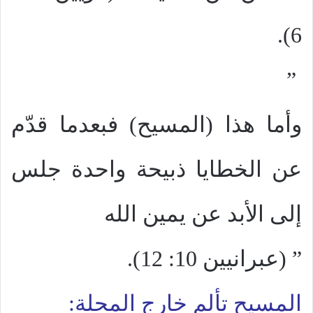
6).
”
وأما هذا (المسيح) فبعدما قدّم
عن الخطايا ذبيحة واحدة جلس
إلى الأبد عن يمين الله
” (عبرانيين 10: 12).
المسيح تألم خارج المحلة: