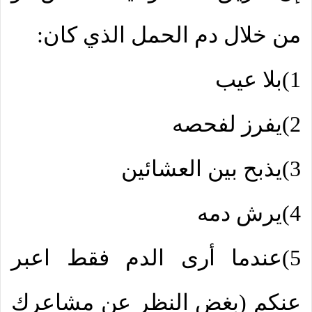
من خلال دم الحمل الذي كان:
1)بلا عيب
2)يفرز لفحصه
3)يذبح بين العشائين
4)يرش دمه
5)عندما أرى الدم فقط اعبر
عنكم (بغض النظر عن مشاعرك