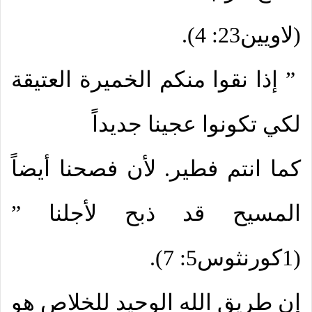
(لاويين23: 4).
” إذا نقوا منكم الخميرة العتيقة
لكي تكونوا عجينا جديداً
كما انتم فطير. لأن فصحنا أيضاً
المسيح قد ذبح لأجلنا ”
(1كورنثوس5: 7).
إن طريق الله الوحيد للخلاص هو