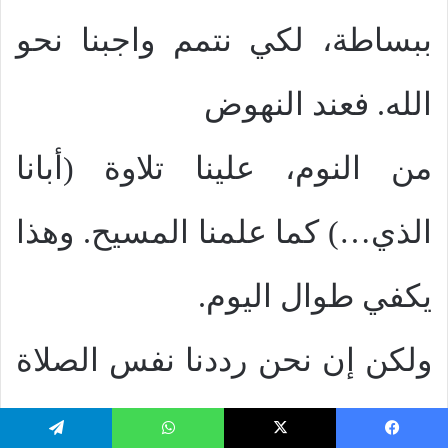
ببساطة، لكي نتمم واجبنا نحو
الله. فعند النهوض
من النوم، علينا تلاوة (أبانا
الذي…) كما علمنا المسيح. وهذا
يكفي طوال اليوم.
ولكن إن نحن رددنا نفس الصلاة
كل حين، ففي هذا خطر إصابتنا
يسبوك
‫X
واتساب
تيلقرام