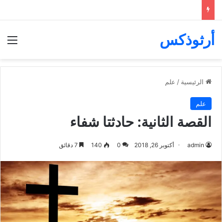
أرثوذكس
الق
الرئيسية
/
علم
علم
القصة الثانية: حادثتا شفاء
admin
أكتوبر 26, 2018
0
140
7 دقائق