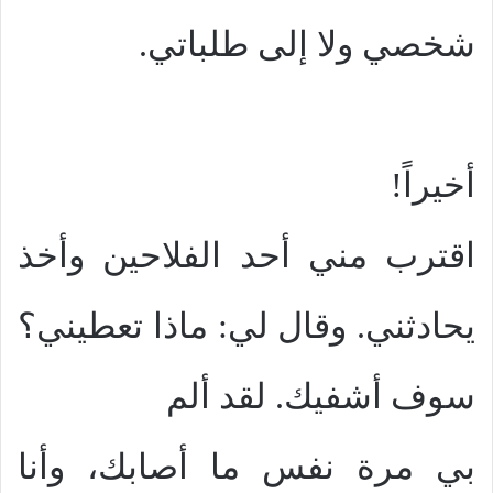
شخصي ولا إلى طلباتي.
أخيراً!
اقترب مني أحد الفلاحين وأخذ
يحادثني. وقال لي: ماذا تعطيني؟
سوف أشفيك. لقد ألم
بي مرة نفس ما أصابك، وأنا