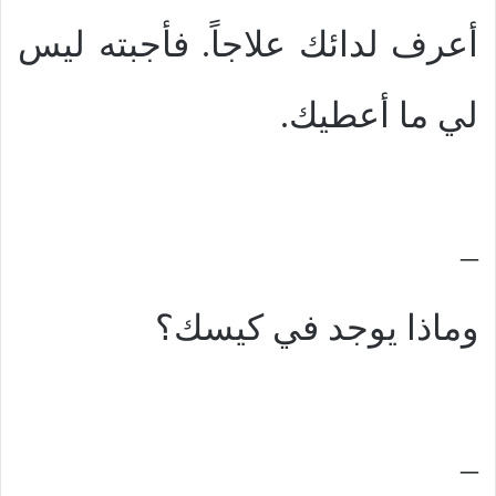
أعرف لدائك علاجاً. فأجبته ليس
لي ما أعطيك.
–
وماذا يوجد في كيسك؟
–