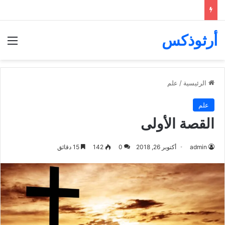
أرثوذكس
الق
الرئيسية
/
علم
علم
القصة الأولى
admin
أكتوبر 26, 2018
0
142
15 دقائق