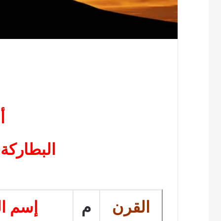
أ
البطاركة
القرن
م
إسم ا