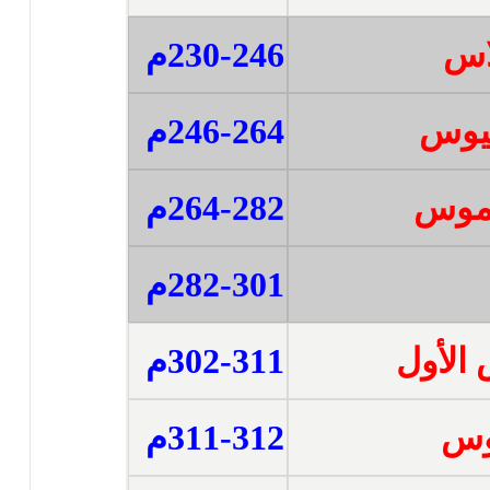
لاس
230-246م
سيوس
246-264م
يموس
264-282م
282-301م
 الأول
302-311م
اوس
311-312م