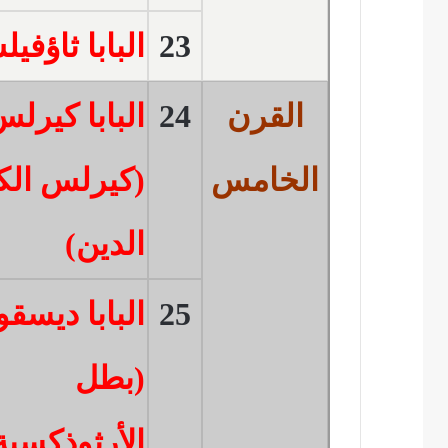
23
البابا ثاؤفي
القرن
24
البابا كيرلس
الخامس
(كيرلس الك
الدين)
25
البابا ديسق
(بطل
الأرثوذكسية