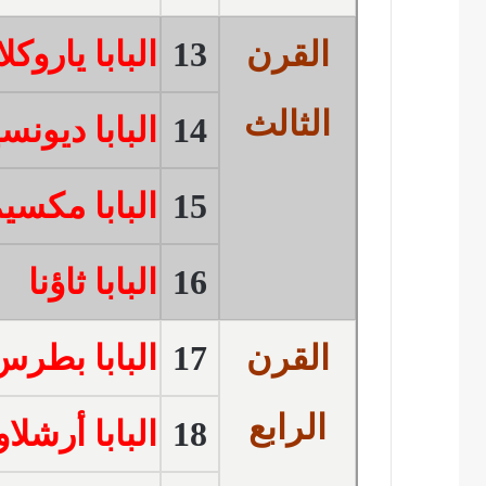
القرن
13
البابا ياروك
الثالث
14
البابا ديون
15
البابا مكس
16
البابا ثاؤنا
القرن
17
البابا بطرس
الرابع
18
البابا أرشل