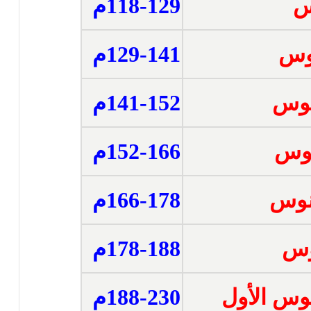
س
118-129م
يوس
129-141م
انوس
141-152م
انوس
152-166م
ينوس
166-178م
نوس
178-188م
يوس الأول
188-230م