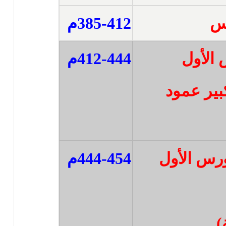
لس
385-412م
 الأول
412-444م
بير عمود
ورس الأول
444-454م
)