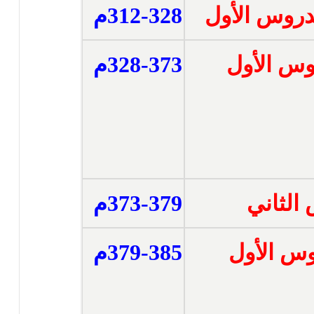
ندروس الأول
312-328م
يوس الأول
328-373م
 الثاني
373-379م
اوس الأول
379-385م