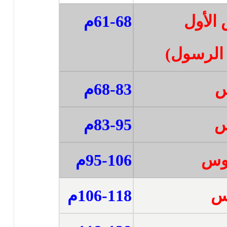
 الأول
61-68م
الرسول)
س
68-83م
س
83-95م
ذوس
95-106م
وس
106-118م