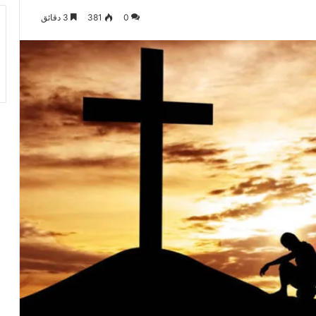
0
381
3 دقائق