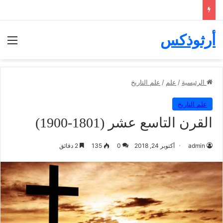
أرثوذكس
الق
الرئيسية
/
علم
/
علم التاريخ
علم التاريخ
القرن التاسع عشر (1801-1900)
admin
أكتوبر 24, 2018
0
135
2 دقائق