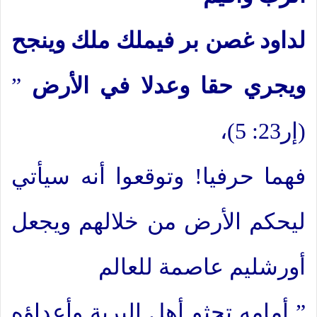
لداود غصن بر فيملك ملك وينجح
ويجري حقا وعدلا في الأرض
”
(إر23: 5)،
فهما حرفيا! وتوقعوا أنه سيأتي
ليحكم الأرض من خلالهم ويجعل
أورشليم عاصمة للعالم
” أمامه تجثو أهل البرية وأعداؤه