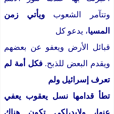
وتتآمر الشعوب
ويأتي زمن
المسيا
، يدعو كل
قبائل الأرض ويعفو عن بعضهم
ويقدم البعض للذبح.
فكل أمة لم
تعرف إسرائيل ولم
تطأ قدامها نسل يعقوب يعفي
عنها، ولابد،لكي تكون هناك