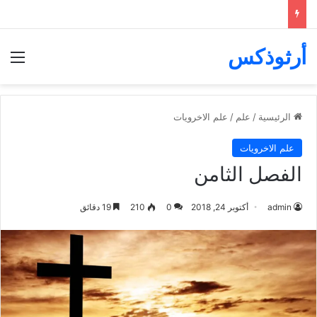
أرثوذكس
الق
الرئيسية
/
علم
/
علم الاخرويات
علم الاخرويات
الفصل الثامن
admin
أكتوبر 24, 2018
0
210
19 دقائق