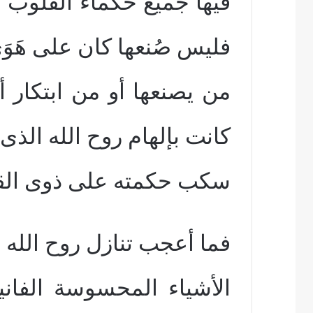
فيها جميع حكماء القلوب ا
فليس صُنعها كان على هَوَ
من يصنعها أو من ابتكار أ
كانت بإلهام روح الله الذى
سكب حكمته على ذوى القل
فما أعجب تنازل روح الله 
الأشياء المحسوسة الفان