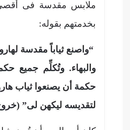
ملابس مقدسة فى أقصى ح
بخدمتهم بقوله:
“واصنع ثياباً مقدسة لهار
والبهاء. وتُكلِّم جميع ح
حكمة أن يصنعوا ثياب هار
لتقديسه ليكهن لى”
(خروج 28: 2و