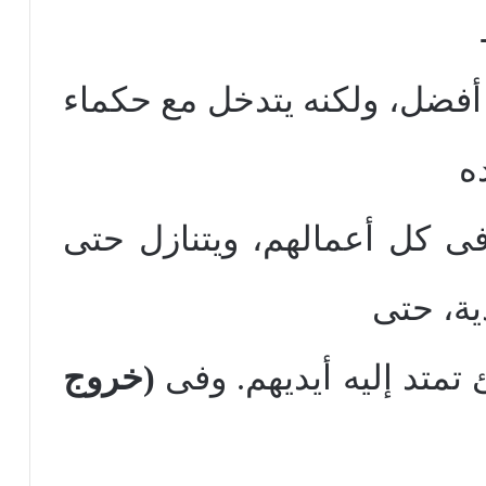
ة أفضل، ولكنه يتدخل مع حكماء
ه
فى كل أعمالهم، ويتنازل حتى
ية، حتى
متد إليه أيديهم. وفى
(خروج