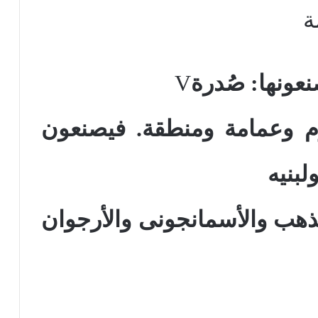
ة
عونها: صُدرة
V
رم وعمامة ومنطقة. فيصنعون
لبنيه
ذهب والأسمانجونى والأرجوان