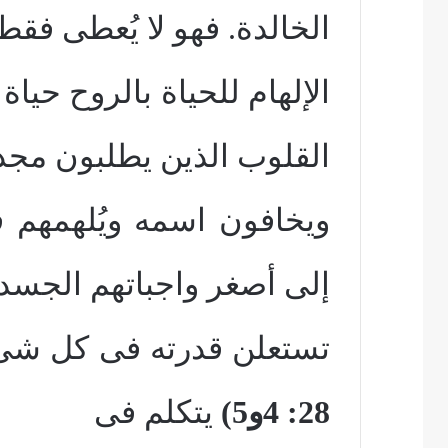
الخالدة. فهو لا يُعطى فقط
الإلهام للحياة بالروح حيا
القلوب الذين يطلبون مجد
ويخافون اسمه ويُلهمهم 
إلى أصغر واجباتهم الجسد
تستعلن قدرته فى كل شئ ت
28: 4و5)
يتكلم فى