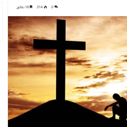
0
314
16 دقائق