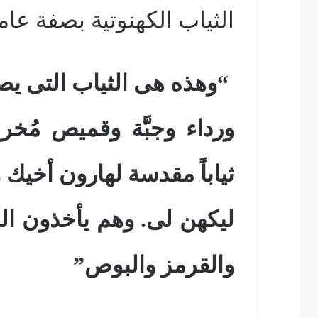
الثياب الكهنوتية بصفة عام
“وهذه هى الثياب التى يصن
ورداء وجبَّة وقميص مُخ
ثياباً مقدسة لهارون أخيك و
ليكهن لى. وهم يأخذون ال
والقرمز والبوص”