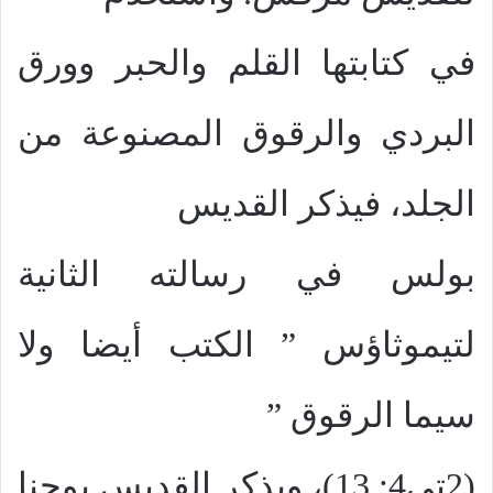
في كتابتها القلم والحبر وورق
البردي والرقوق المصنوعة من
الجلد، فيذكر القديس
بولس في رسالته الثانية
لتيموثاؤس ” الكتب أيضا ولا
سيما الرقوق ”
(2تى4: 13)، ويذكر القديس يوحنا