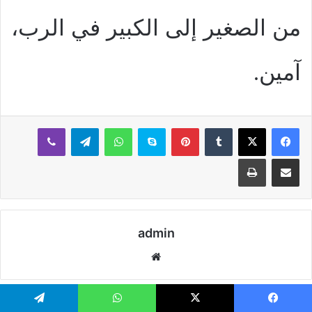
من الصغير إلى الكبير في الرب،
آمين.
بينتيريست
سكايب
واتساب
تيلقرام
ڤايبر
مشاركة عبر البريد
طباعة
admin
موقع
الويب
يسبوك
‫X
واتساب
تيلقرام