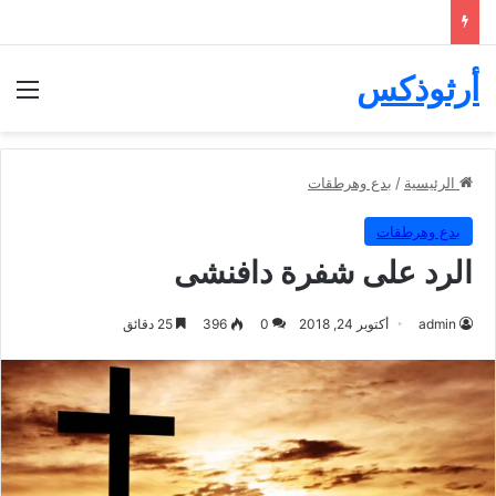
أرثوذكس
الق
الرئيسية
/
بدع وهرطقات
بدع وهرطقات
الرد على شفرة دافنشى
admin
أكتوبر 24, 2018
0
396
25 دقائق