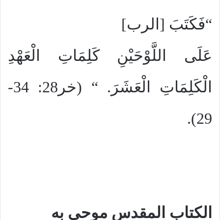
“فَكَتَبَ [الرب]
عَلَى اللَّوْحَيْنِ كَلِمَاتِ الْعَهْدِ
الْكَلِمَاتِ الْعَشَرَ. “
(خر28: 34-
29).
الكتاب المقدس موحى به