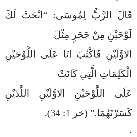
قَالَ الرَّبُّ لِمُوسَى: “انْحَتْ لَكَ
لَوْحَيْنِ مِنْ حَجَرٍ مِثْلَ
الاوَّلَيْنِ فَاكْتُبَ انَا عَلَى اللَّوْحَيْنِ
الْكَلِمَاتِ الَّتِي كَانَتْ
عَلَى اللَّوْحَيْنِ الاوَّلَيْنِ اللَّذَيْنِ
كَسَرْتَهُمَا.”
(خر 1: 34).
·