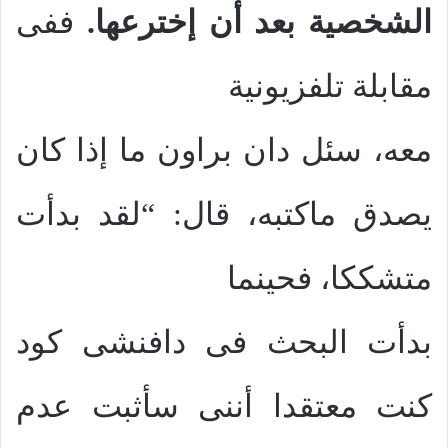
الشخصية بعد أن إخترعها.
ففى
مقابلة تلفزيونية
معه، سئل دان براون ما إذا كان
يصدق ماكتبه، قال: “لقد بدأت
متشككا، فحينما
بدأت البحث فى دافنشى كود
كنت معتقدا أننى سأثبت عدم