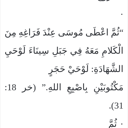
·
“
ثُمَّ اعْطَى مُوسَى عِنْدَ فَرَاغِهِ مِنَ
الْكَلامِ مَعَهُ فِي جَبَلِ سِينَاءَ لَوْحَيِ
الشَّهَادَةِ: لَوْحَيْ حَجَرٍ
مَكْتُوبَيْنِ بِاصْبِعِ اللهِ.”
(خر 18:
31).
·
ثُمَّ