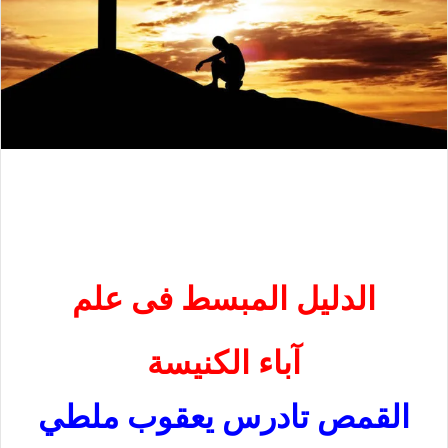
الدليل المبسط
فى
علم
آباء الكنيسة
القمص تادرس يعقوب ملطي