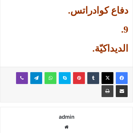
دفاع كوادراتس.
9.
الديداكيّة.
بينتيريست
سكايب
واتساب
تيلقرام
ڤايبر
مشاركة عبر البريد
طباعة
admin
موقع