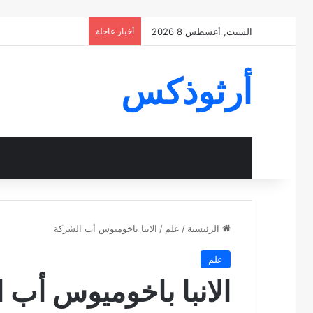
السبت, أغسطس 8 2026
أخبار عاجلة
أرثوذكس
الرئيسية
/
علم
/
الانبا باخوميوس أب الشركة
علم
الانبا باخوميوس أب 