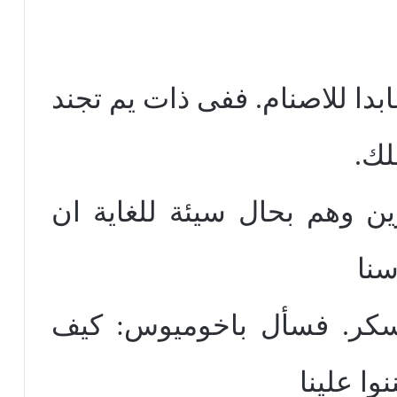
بدا للاصنام. ففى ذات يم تجند
لك.
ين وهم بحال سيئة للغاية ان
سنا
كر. فسأل باخوميوس: كيف
وا علينا