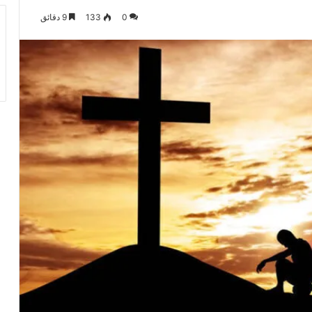
0
133
9 دقائق