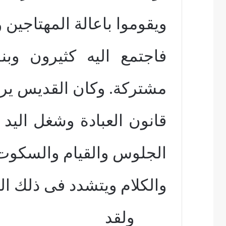
ويقوموا باعالة المهتاجين 
فاجتمع اليه كثيرون وبن
مشتركة. وكان القديس ير
قانون العبادة وشغل اليد
الجلوس والقيام والسكوت
والكلام ويتشدد فى ذلك الى
ولقد