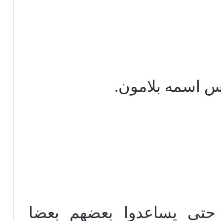
س اسمه بلامون.
حتى يساعدوا بعضهم بعضا