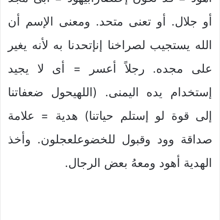
أو جلال. أو تعنى متحد. ومعنى الإسم أن
الله يستجيب لصراخنا إنإتحدنا به لأنه يغير
على مجده. رجلاً أعسر = أى لا يجيد
إستخدام يده اليمنى. (اللهيحول ضعفاتنا
إلى قوة لو إستلم حياتنا) هدية = علامة
صداقة وود وقبول للخضوعلعجلون. وأخذ
الهدية أهود ومعهُ بعض الرجال.