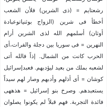
رشعتايم = (ذى الشرين) فلأن الشعب
أخطأ فى شرين (الزواج بوثنياتوعبادة
أوثان) أسلمهم الله لذى الشرين أرام
النهرين = فى سوريا بين دجلة والفرات،أى
الحرب كانت من الشمال. إذاً فالله أتى
لشعبه بملك من بعيد ليؤدبهم. فعبدإسرائيل
كوشان = أى أذلهم وأدبهم وصار لهم سيداً
يستعبدهم. وصرخ بنو إسرائيل = هذههى
فائدة التجربة. فهم قبلاً لم يكونوا يصلوان