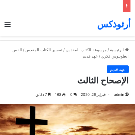
أرثوذكس
الق
الرئيسية
/
موسوعة الكتاب المقدس
/
تفسير الكتاب المقدس
/
القس
انطونيوس فكري
/
عهد قديم
عهد قديم
الإصحاح الثالث
admin
فبراير 26, 2020
0
168
7 دقائق