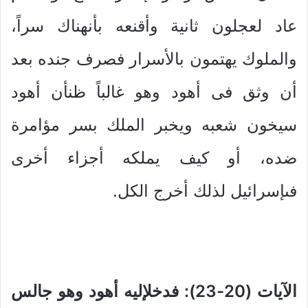
عاد لعجلون ثانية وأقنعه بأنهناك سراً،
والملوك يهتمون بالأسرار فصرف جنده بعد
أن وثق فى أهود وهو غالباً ظنأن أهود
سيخون شعبه ويخبر الملك بسر مؤامرة
ضده، أو كيف يملكه أجزاء أخرى
فىإسرائيل لذلك أخرج الكل.
الآيات (20-23): فدخلإليه أهود وهو جالس