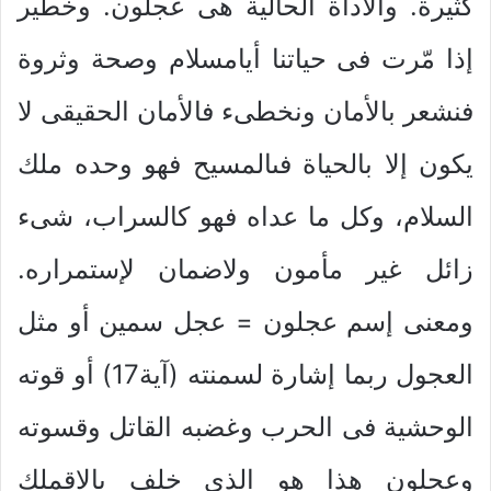
كثيرة. والأداة الحالية هى عجلون. وخطير
إذا مّرت فى حياتنا أيامسلام وصحة وثروة
فنشعر بالأمان ونخطىء فالأمان الحقيقى لا
يكون إلا بالحياة فىالمسيح فهو وحده ملك
السلام، وكل ما عداه فهو كالسراب، شىء
زائل غير مأمون ولاضمان لإستمراره.
ومعنى إسم عجلون = عجل سمين أو مثل
العجول ربما إشارة لسمنته (آية17) أو قوته
الوحشية فى الحرب وغضبه القاتل وقسوته
وعجلون هذا هو الذى خلف بالاقملك