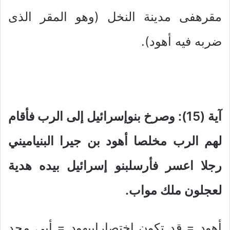
مقرهفى مدينة النخل (وهو المقر الذى
ضربه فيه أهود).
آية (15): وصرخ بنوإسرائيل إلى الرب فأقام
لهم الرب مخلصا أهود بن جيرا البنياميني
رجلا اعسر فأرسلبنو إسرائيل بيده هدية
لعجلون ملك مواب.
أهود = قد تكون إختصارابيهود = أبى مجد