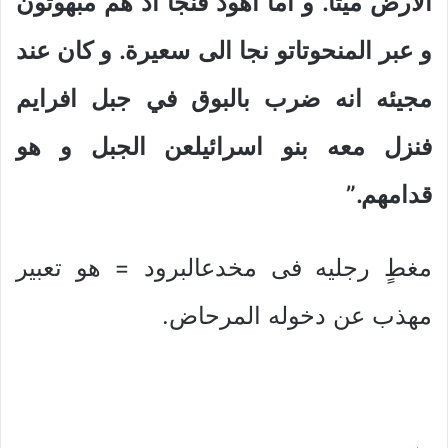
الارض ميتا. و اما اهود فنجا اذ هم مبهوتون
و عبر المنحوتاتو نجا الى سعيرة. و كان عند
مجيئه انه ضرب بالبوق في جبل افرايم
فنزل معه بنو اسرائيلعن الجبل و هو
قدامهم.”
مغطٍ رجليه فى مخدعالبرود = هو تعبير
مهذب عن دخوله المرحاض.