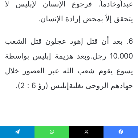
عبداًوخادماً. فرجوع الإنسان لإبليس لا
يتحقق إلاّ بمحض إرادة الإنسان.
6. بعد أن قتل إهود عجلون قتل الشعب
10.000 رجل.وبعد هزيمة إبليس بواسطة
يسوع يقوم شعب الله عبر العصور خلال
جهادهم الروحى بغلبةإبليس (رؤ 6 : 2).
آية (31): وكان بعدهشمجر بن عناه فضرب
يسبوك
‫X
واتساب
تيلقرام