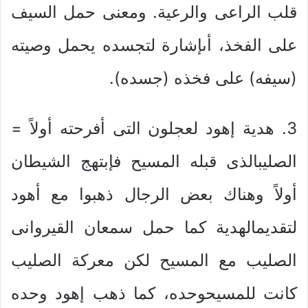
قلب الراعى والرعية. ومعنى حمل السيف
على الفخذ، أىإشارة لتجسده يحمل وصيته
(سيفه) على فخذه (جسده).
3. هدية إهود لعجلون التى أفرحته أولاً =
الصليبالذى قبله المسيح فإبتهج الشيطان
أولاً وهناك بعض الرجال ذهبوا مع أهود
لتقديمالهدية كما حمل سمعان القيروانى
الصليب مع المسيح لكن معركة الصليب
كانت للمسيحوحده، كما ذهب إهود وحده