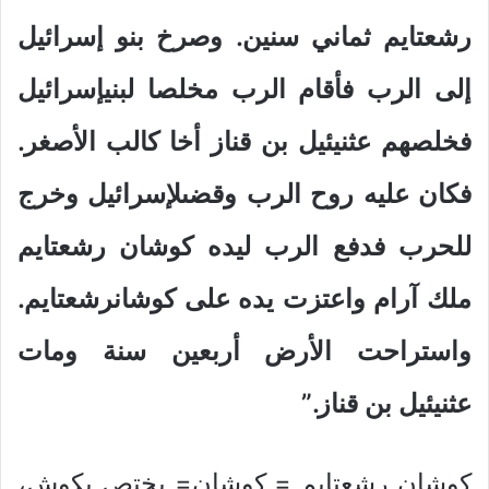
رشعتايم ثماني سنين. وصرخ بنو إسرائيل
إلى الرب فأقام الرب مخلصا لبنيإسرائيل
فخلصهم عثنيئيل بن قناز أخا كالب الأصغر.
فكان عليه روح الرب وقضىلإسرائيل وخرج
للحرب فدفع الرب ليده كوشان رشعتايم
ملك آرام واعتزت يده على كوشانرشعتايم.
واستراحت الأرض أربعين سنة ومات
عثنيئيل بن قناز.”
كوشان رشعتايم = كوشان= يختص بكوش،