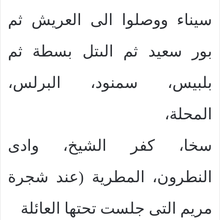
سيناء ووصلوا الى العريش ثم
بور سعيد ثم الىتل بسطة ثم
بلبيس، سمنود، البرلس،
المحلة،
سخا، كفر الشيخ، وادى
النطرون، المطرية (عند شجرة
مريم التى جلست تحتها العائلة