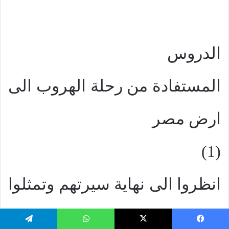
الدروس
المستفادة من رحلة الهروب الى
ارض مصر
(1)
انظروا الى نهاية سيرتهم وتمثلوا
بإيمانهم (عب 13: 7)
يسبوك
‫X
واتساب
تيلقرام