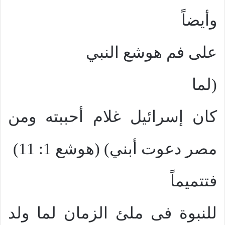
وأيضاً
على فم هوشع النبي
(لما
كان إسرائيل غلام أحببته ومن
مصر دعوت أبني) (هوشع 1: 11)
فتتميماً
للنبوة فى ملئ الزمان لما ولد