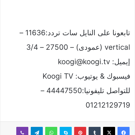
تابعونا على النايل سات تردد:11636 –
vertical (عمودى) – 27500 – 3/4
إيميل:
koogi@koogi.tv
فيسبوك & يوتيوب: Koogi TV
للتواصل تليفونيا:44447550 –
01212129719
بينتيريست
سكايب
واتساب
تيلقرام
ڤايبر