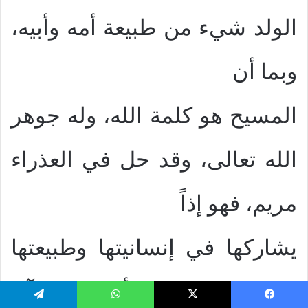
الولد شيء من طبيعة أمه وأبيه،
وبما أن
المسيح هو كلمة الله، وله جوهر
الله تعالى، وقد حل في العذراء
مريم، فهو إذاً
يشاركها في إنسانيتها وطبيعتها
البشرية ومن ثمَّ ألحق القرآن
يسبوك
‫X
واتساب
تيلقرام