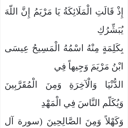
إِذْ قَالَتِ الْمَلَائِكَةُ يَا مَرْيَمُ إِنَّ اللّهَ
يُبَشِّرُكِ
بِكَلِمَةٍ مِنْهُ اسْمُهُ الْمَسِيحُ عِيسَى
ابْنُ مَرْيَمَ وَجِيهاً فِي
الدُّنْيَا وَالْآخِرَةِ وَمِنَ الْمُقَرَّبِينَ
وَيُكَلّم النَّاسَ فِي الْمَهْدِ
وَكَهْلاً وَمِنَ الصَّالِحِينَ (سورة آل