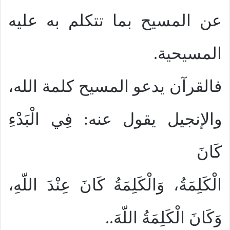
عن المسيح بما تتكلم به عليه
المسيحية.
فالقرآن يدعو المسيح كلمة الله،
والإنجيل يقول عنه: فِي الْبَدْءِ
كَانَ
الْكَلِمَةُ، وَالْكَلِمَةُ كَانَ عِنْدَ اللّهِ،
وَكَانَ الْكَلِمَةُ اللّهَ..