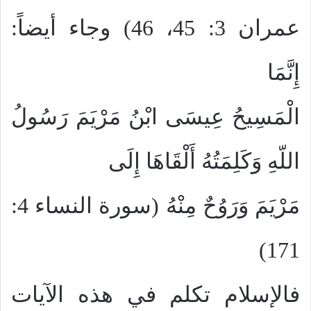
عمران 3: 45، 46) وجاء أيضاً:
إِنَّمَا
الْمَسِيحُ عِيسَى ابْنُ مَرْيَمَ رَسُولُ
اللّهِ وَكَلِمَتُهُ أَلْقَاهَا إِلَى
مَرْيَمَ وَرَوُحٌ مِنْهُ (سورة النساء 4:
171)
فالإسلام تكلم في هذه الآيات