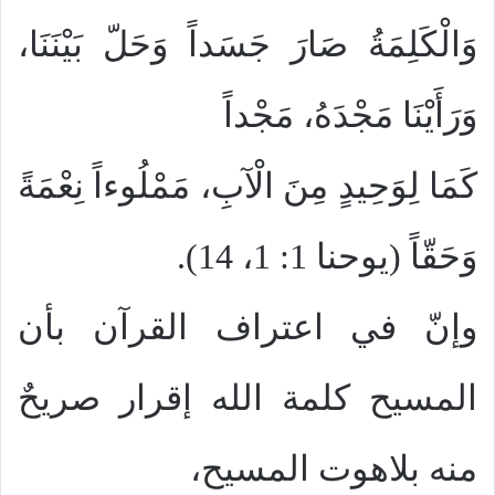
وَالْكَلِمَةُ صَارَ جَسَداً وَحَلّ بَيْنَنَا،
وَرَأَيْنَا مَجْدَهُ، مَجْداً
كَمَا لِوَحِيدٍ مِنَ الْآبِ، مَمْلُوءاً نِعْمَةً
وَحَقّاً (يوحنا 1: 1، 14).
وإنّ في اعتراف القرآن بأن
المسيح كلمة الله إقرار صريحٌ
منه بلاهوت المسيح،