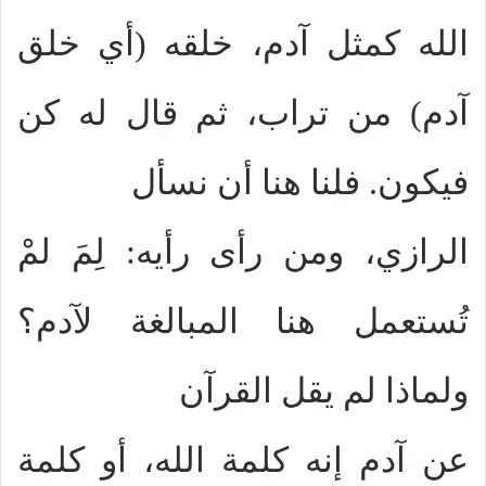
الله كمثل آدم، خلقه (أي خلق
آدم) من تراب، ثم قال له كن
فيكون. فلنا هنا أن نسأل
الرازي، ومن رأى رأيه: لِمَ لمْ
تُستعمل هنا المبالغة لآدم؟
ولماذا لم يقل القرآن
عن آدم إنه كلمة الله، أو كلمة